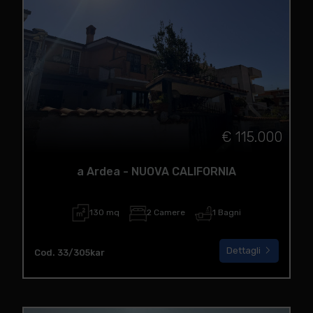
€ 115.000
a Ardea - NUOVA CALIFORNIA
130 mq
2 Camere
1 Bagni
Dettagli
Cod. 33/305kar