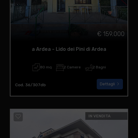
€ 159.000
a Ardea - Lido dei Pini di Ardea
80 mq
2 Camere
2 Bagni
Dettagli
Cod. 36/307db
IN VENDITA