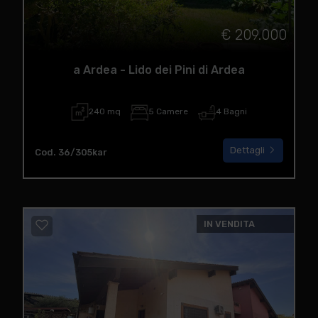
€ 209.000
a Ardea - Lido dei Pini di Ardea
240 mq
5 Camere
4 Bagni
Dettagli
Cod. 36/305kar
IN VENDITA