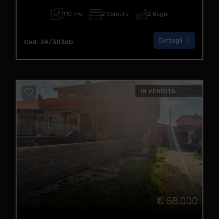
110 mq
2 Camere
2 Bagni
Dettagli
Cod. 34/303db
IN VENDITA
€ 58.000