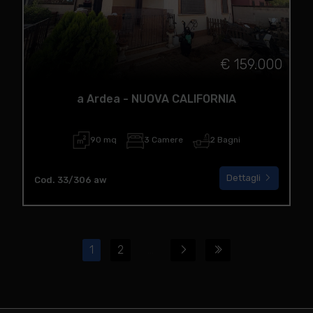
€ 159.000
a Ardea - NUOVA CALIFORNIA
90 mq
3 Camere
2 Bagni
Dettagli
Cod. 33/306 aw
1
2
...