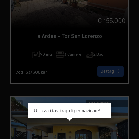
€ 155.000
a Ardea - Tor San Lorenzo
90 mq
3 Camere
2 Bagni
Dettagli
Cod. 33/300kar
IN VENDITA
Utilizza i tasti rapidi per navigare!