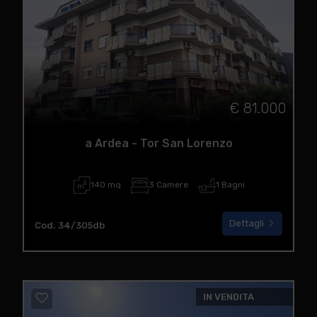
€ 81.000
a Ardea - Tor San Lorenzo
140 mq
3 Camere
1 Bagni
Dettagli
Cod. 34/305db
IN VENDITA