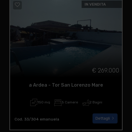
IN VENDITA
€ 269.000
a Ardea - Tor San Lorenzo Mare
150 mq
5 Camere
2 Bagni
Dettagli
Cod. 33/304 emanuela