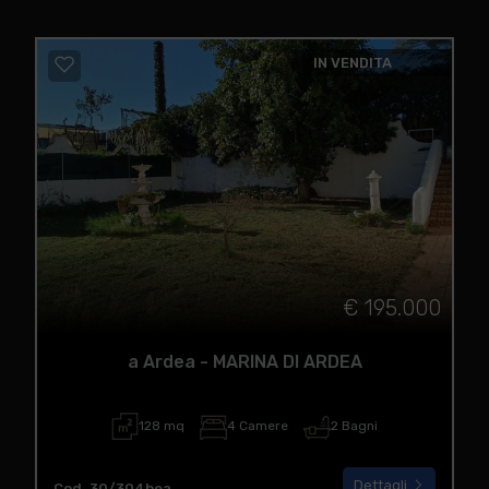
IN VENDITA
€ 195.000
a Ardea - MARINA DI ARDEA
128 mq
4 Camere
2 Bagni
Dettagli
Cod. 30/304bea