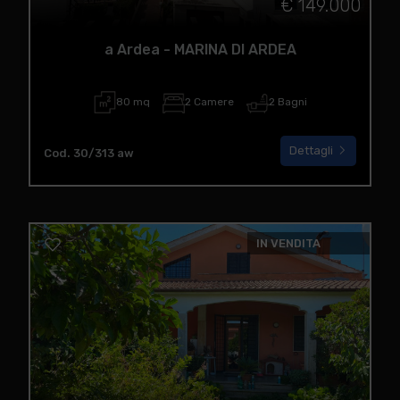
€ 149.000
a Ardea - MARINA DI ARDEA
80 mq
2 Camere
2 Bagni
Dettagli
Cod. 30/313 aw
IN VENDITA