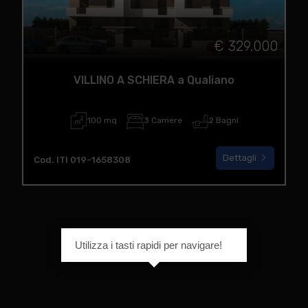
€ 329.000
VILLINO A SCHIERA a Qualiano
100 mq
3 Camere
2 Bagni
Dettagli
Cod. ITI 019-1658308
Utilizza i tasti rapidi per navigare!