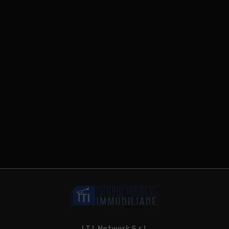
I.T.I. Network S.r.l.