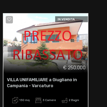
IN VENDITA
€ 250.000
VILLA UNIFAMILIARE a Giugliano in
Campania - Varcaturo
130 mq
3 Camere
2 Bagni