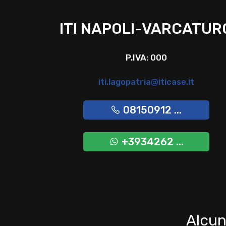
ITI NAPOLI-VARCATUR
P.IVA: 000
iti.lagopatria@iticase.it
08150912 ...
+3934262 ...
Alcun