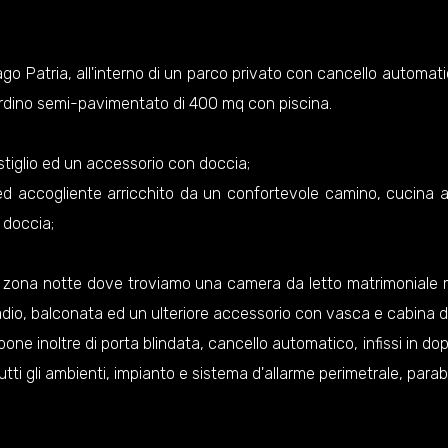
ago Patria, all'interno di un parco privato con cancello automati
rdino semi-pavimentato di 400 mq con piscina.
stiglio ed un accessorio con doccia;
ed accogliente arricchito da un confortevole camino, cucina ab
 doccia;
lla zona notte dove troviamo una camera da letto matrimoniale
adio, balconata ed un ulteriore accessorio con vasca e cabina d
ispone inoltre di porta blindata, cancello automatico, infissi 
tti gli ambienti, impianto e sistema d'allarme perimetrale, parabola