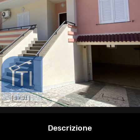
[
1
/
3
1
]
Descrizione