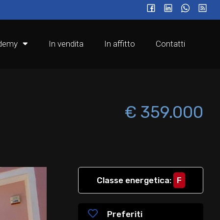
€ 359.000
200 mq
5
4
ademy
In vendita
In affitto
Contatti
€ 359.000
Classe energetica
:
F
Preferiti