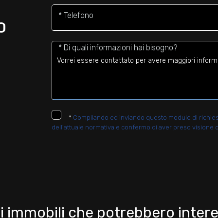
* Telefono
O
* Di quali informazioni hai bisogno?
*
Compilando ed inviando questo modulo di richiesta,
dell'attuale normativa e confermo di aver preso visione d
i immobili che potrebbero intere