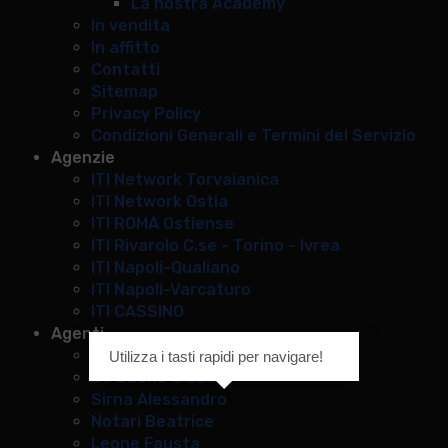
La nostra Academy
In vendita
In affitto
Contatti
Sitemap
Privacy Policy
Condizioni Generali e Termini del Servizio
Agenzie
ITI Network Torvaianica
ITI Network Ostia
ITI ROMA Ostiense
ITI Rivarolo C.se - Torino - Ivrea
ITI Napoli-Qualiano
ITI Napoli-Varcaturo
ITI CASSINO
Agenti
Iaboni Simone
Utilizza i tasti rapidi per navigare!
De Buono Claudia
Sirna Alessandro
Notari Beatrice
Leone Fausta