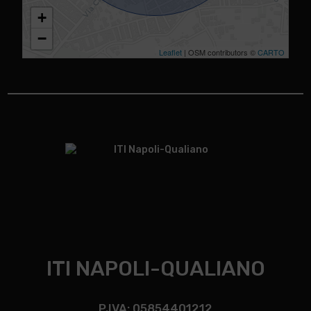
+
−
Leaflet
| OSM contributors ©
CARTO
ITI NAPOLI-QUALIANO
P.IVA: 05854401212