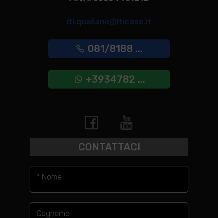
iti.qualiano@iticase.it
081/8188 ...
+3934782 ...
CONTATTACI
* Nome
Cognome