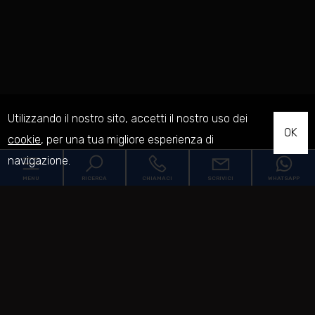
Utilizzando il nostro sito, accetti il nostro uso dei
OK
cookie
, per una tua migliore esperienza di
navigazione.
MENU
RICERCA
CHIAMACI
SCRIVICI
WHATSAPP
Codice
Home
Contratto
Chi siamo
[+]