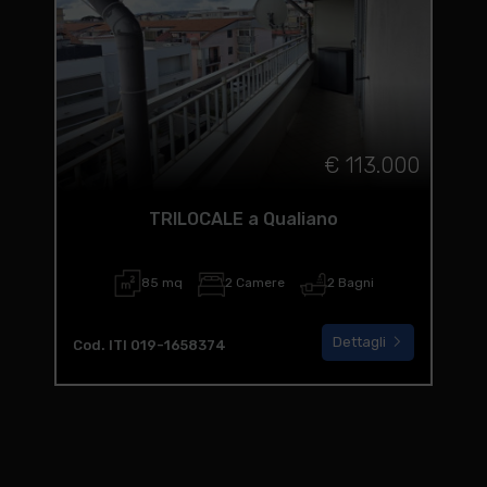
€ 113.000
TRILOCALE a Qualiano
85 mq
2 Camere
2 Bagni
Dettagli
Cod. ITI 019-1658374