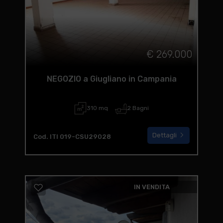
€ 269.000
NEGOZIO a Giugliano in Campania
310 mq
2 Bagni
Dettagli
Cod. ITI 019-CSU29028
IN VENDITA