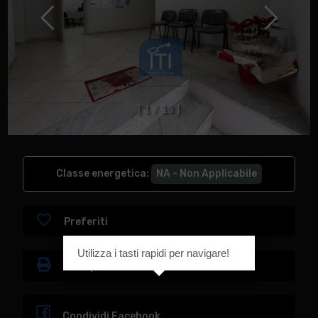
[
1
/
1
3
]
Classe energetica
:
NA - Non Applicabile
Preferiti
Utilizza i tasti rapidi per navigare!
Stampa
Condividi Facebook