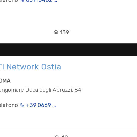
elefono
06915402 ...
139
TI Network Ostia
OMA
ungomare Duca degli Abruzzi, 84
elefono
+39 0669 ...