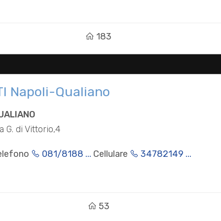
183
TI Napoli-Qualiano
UALIANO
a G. di Vittorio,4
elefono
081/8188 ...
Cellulare
34782149 ...
53