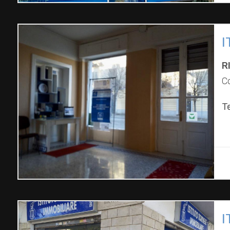
I
R
C
T
I