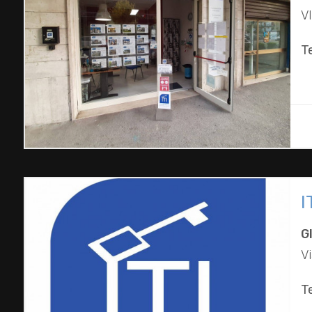
V
T
I
G
Vi
T