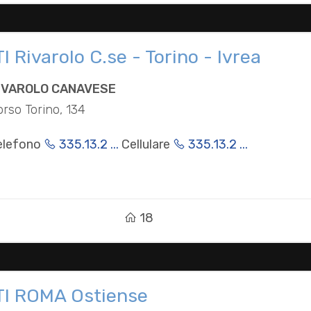
TI Rivarolo C.se - Torino - Ivrea
IVAROLO CANAVESE
orso Torino, 134
elefono
335.13.2 ...
Cellulare
335.13.2 ...
18
TI ROMA Ostiense