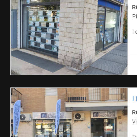
R
P
T
I
R
V