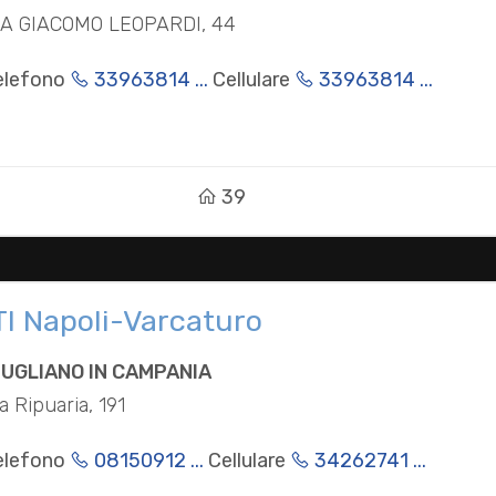
IA GIACOMO LEOPARDI, 44
elefono
33963814 ...
Cellulare
33963814 ...
39
TI Napoli-Varcaturo
IUGLIANO IN CAMPANIA
a Ripuaria, 191
elefono
08150912 ...
Cellulare
34262741 ...