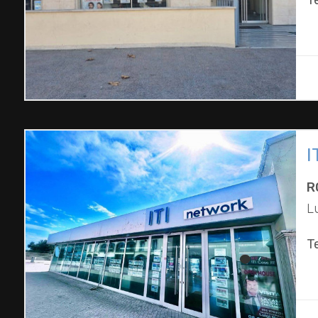
T
I
R
L
T