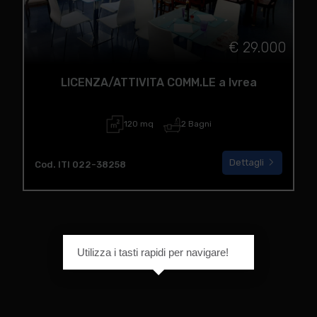
€ 29.000
LICENZA/ATTIVITA COMM.LE a Ivrea
120 mq
2 Bagni
Dettagli
Cod. ITI 022-38258
Utilizza i tasti rapidi per navigare!