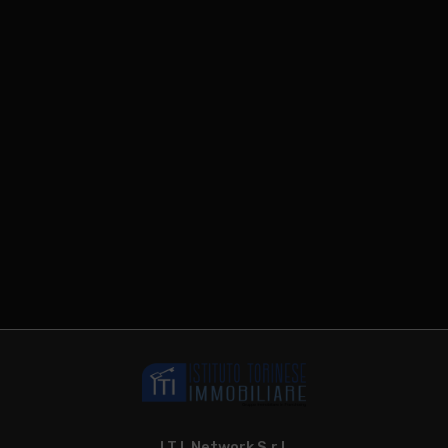
I.T.I. Network S.r.l.