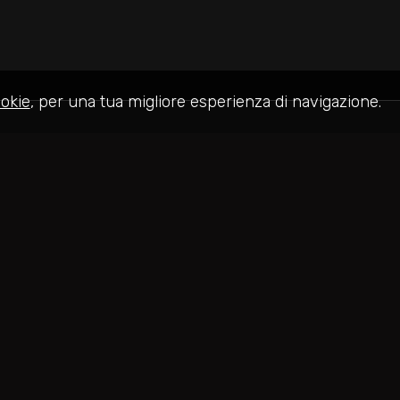
okie
, per una tua migliore esperienza di navigazione.
Home
Le Agenzie
In vendita
248331002
682
Sitemap