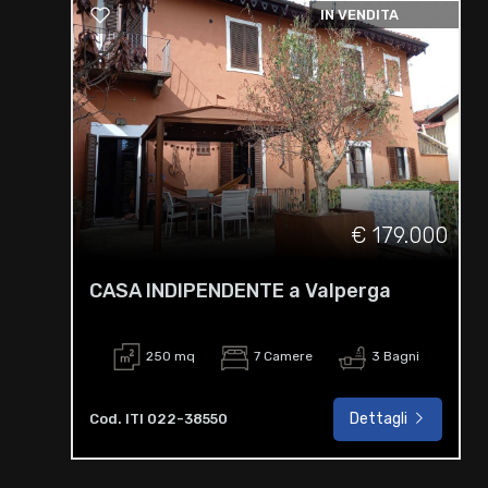
IN VENDITA
€ 179.000
CASA INDIPENDENTE a Valperga
250 mq
7 Camere
3 Bagni
Dettagli
Cod. ITI 022-38550