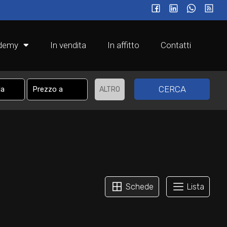
ademy
In vendita
In affitto
Contatti
CERCA
ALTRO
Schede
Lista