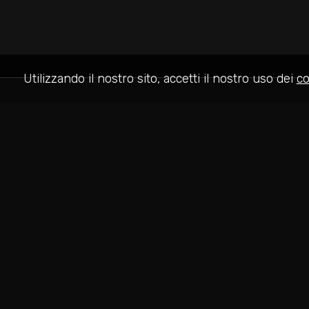
Utilizzando il nostro sito, accetti il nostro uso dei
co
I.T.I. Network S.r.l.
Lungomare Duca degli Abruzzi, 84 - Roma (RM) - P.IVA 09
Cap. sociale: 30.000,00 Iscr CCIAA: 1150682 Num REA: 1150