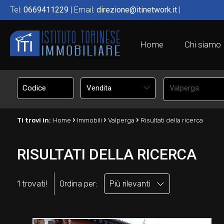
Tel:
0669411229
| Email:
direzione@itinetwork.it
|
Home
Chi siamo
Vendita
Valperga
›
›
›
Ti trovi in:
Home
Immobili
Valperga
Risultati della ricerca
RISULTATI DELLA RICERCA
1 trovati!
Ordina per:
Più rilevanti